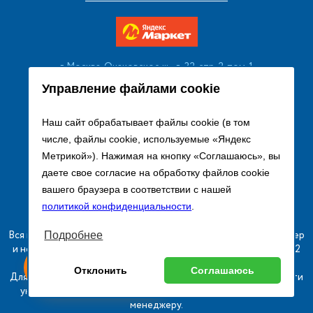
г. Москва, Очаковское ш., д. 32, стр. 2, пом. 1
+7 (495) 256 08 13
Управление файлами cookie
Заказать звонок
Наш сайт обрабатывает файлы cookie (в том
числе, файлы cookie, используемые «Яндекс
sales@remtorgholod.ru
Метрикой»). Нажимая на кнопку «Соглашаюсь», вы
даете свое согласие на обработку файлов cookie
вашего браузера в соответствии с нашей
Разработка и продвижение сайта
политикой конфиденциальности
.
Вся информация на сайте о товарах носит справочный характер
Подробнее
и не является публичной офертой в соответствии с пунктом 2
ыгодный
Любое
статьи 437 ГК РФ.
Оставь заявку
Отклонить
Соглашаюсь
изинг
оборудование
Для получения подробной информации о наличии и стоимости
указанных товаров и (или) услуг, пожалуйста, обращайтесь к
менеджеру.