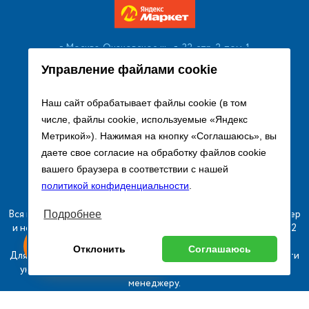
г. Москва, Очаковское ш., д. 32, стр. 2, пом. 1
+7 (495) 256 08 13
Управление файлами cookie
Заказать звонок
Наш сайт обрабатывает файлы cookie (в том
числе, файлы cookie, используемые «Яндекс
sales@remtorgholod.ru
Метрикой»). Нажимая на кнопку «Соглашаюсь», вы
даете свое согласие на обработку файлов cookie
вашего браузера в соответствии с нашей
Разработка и продвижение сайта
политикой конфиденциальности
.
Вся информация на сайте о товарах носит справочный характер
Подробнее
и не является публичной офертой в соответствии с пунктом 2
ыгодный
Любое
статьи 437 ГК РФ.
ставь заявку
Отклонить
Соглашаюсь
изинг
оборудование
Для получения подробной информации о наличии и стоимости
указанных товаров и (или) услуг, пожалуйста, обращайтесь к
менеджеру.