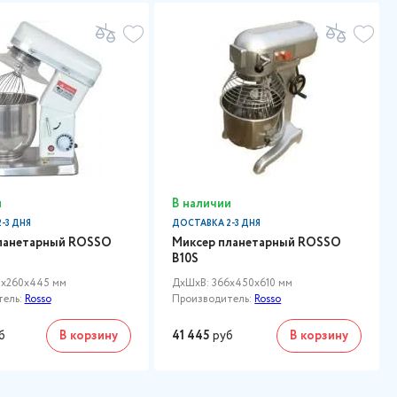
и
В наличии
-3 ДНЯ
ДОСТАВКА 2-3 ДНЯ
ланетарный ROSSO
Миксер планетарный ROSSO
B10S
0x260x445 мм
ДxШxВ: 366x450x610 мм
тель:
Rosso
Производитель:
Rosso
б
В корзину
41 445
руб
В корзину