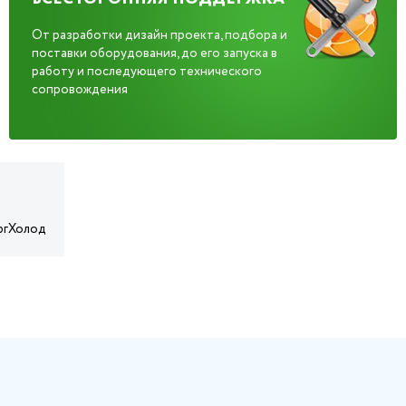
От разработки дизайн проекта, подбора и
поставки оборудования, до его запуска в
работу и последующего технического
сопровождения
ргХолод