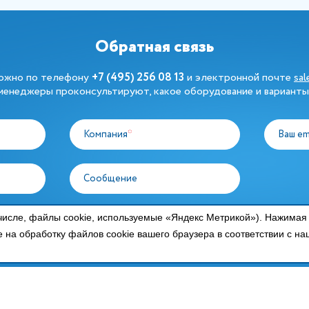
Обратная связь
можно по телефону
+7 (495) 256 08 13
и электронной почте
sa
енеджеры проконсультируют, какое оборудование и варианты
Компания
*
Ваш em
Сообщение
у персональных данных в
числе, файлы cookie, используемые «Яндекс Метрикой»). Нажимая
тикой конфиденциальности
е на обработку файлов cookie вашего браузера в соответствии с н
 ПРОДУКЦИИ
ПРОИЗВОДИТЕЛИ