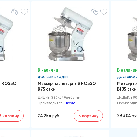
В наличии
В наличи
ДОСТАВКА 2-3 ДНЯ
ДОСТАВКА 2
й ROSSO
Миксер планетарный ROSSO
Миксер п
B7S cake
B10S cake
м
ДxШxВ: 380x240x405 мм
ДxШxВ: 39
Производитель:
Rosso
Производи
В корзину
24 254
руб
В корзину
29 404
ру