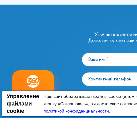
Уточнить данные 
Дополнительно наши м
Ваше имя
*
Контактный телефон
ный
Любое
заявку
Управление
Согласие на обработк
Наш сайт обрабатывает файлы cookie (в том 
нг
оборудование
соответствии с
Поли
файлами
кнопку «Соглашаюсь», вы даете свое согласи
cookie
политикой конфиденциальности
.
КАТАЛОГ