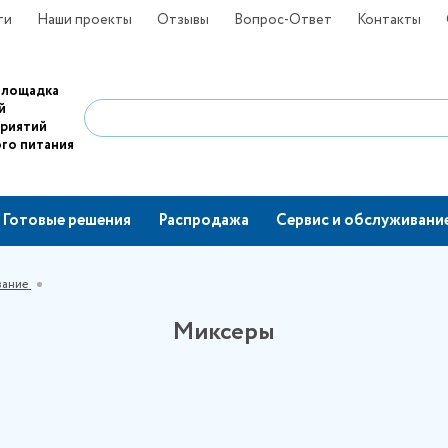
ти
Наши проекты
Отзывы
Вопрос-Ответ
Контакты
площадка
й
приятий
го питания
Готовые решения
Распродажа
Сервис и обслуживани
вание
Миксеры