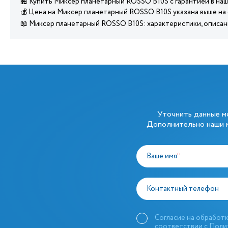
🏪 Купить Миксер планетарный ROSSO B10S с гарантией в на
💰 Цена на Миксер планетарный ROSSO B10S указана выше на
📖 Миксер планетарный ROSSO B10S: характеристики, описа
Уточнить данные 
Дополнительно наши м
Ваше имя
*
Контактный телефон
Согласие на обработк
соответствии с
Поли