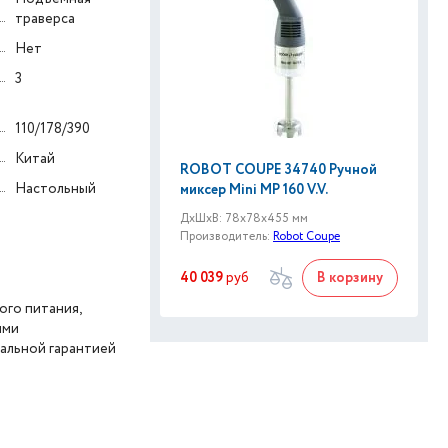
траверса
Нет
3
110/178/390
Китай
ROBOT COUPE 34740 Ручной
Настольный
миксер Mini MP 160 V.V.
ДxШxВ: 78x78x455 мм
Производитель:
Robot Coupe
40 039
руб
В корзину
го питания,
ыми
иальной гарантией