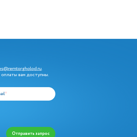
les@remtorgholod.ru
.
 оплаты вам доступны.
ail
*
Отправить запрос