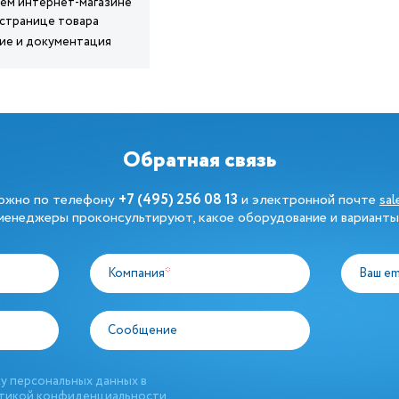
шем интернет-магазине
 странице товара
ние и документация
Обратная связь
можно по телефону
+7 (495) 256 08 13
и электронной почте
sa
енеджеры проконсультируют, какое оборудование и варианты
Компания
*
Ваш em
Сообщение
у персональных данных в
тикой конфиденциальности