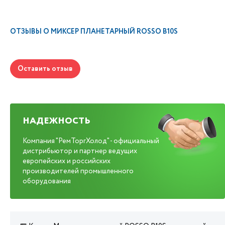
ОТЗЫВЫ О
МИКСЕР ПЛАНЕТАРНЫЙ ROSSO B10S
Оставить отзыв
НАДЕЖНОСТЬ
Компания "РемТоргХолод" - официальный
дистрибьютор и партнер ведущих
европейских и российских
производителей промышленного
оборудования