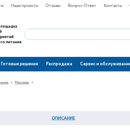
ти
Наши проекты
Отзывы
Вопрос-Ответ
Контакты
площадка
й
приятий
го питания
Готовые решения
Распродажа
Сервис и обслуживани
вание
Миксеры
ОПИСАНИЕ