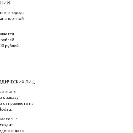
АНИЙ
упные города
транспортной
вляется
 рублей
00 рублей.
ИДИЧЕСКИХ ЛИЦ
се этапы
 к заказу"
и отправляете на
od.ru.
шаетесь с
риходит
дств и дата