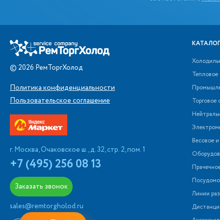
КАТАЛОГ
Холодиль
©
2026
РемТоргХолод
Тепловое
Политика конфиденциальности
Промышле
Пользовательское соглашение
Торговое 
Нейтраль
Электром
Весовое и
г. Москва, Очаковское ш., д. 32, стр. 2, пом. 1
Оборудова
+7 (495) 256 08 13
Прачечно
Посудомо
Заказать звонок
Линии раз
sales@remtorgholod.ru
Дистанци