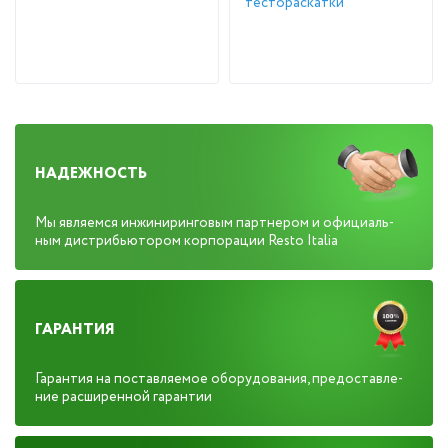
тестораскатки
НАДЕЖНОСТЬ
Мы яв­ля­ем­ся ин­жи­нирин­го­вым пар­тне­ром и офи­ци­аль­
ным дис­трибь­юто­ром кор­по­рации Resto Italia
ГАРАНТИЯ
Га­ран­тия на пос­тавля­емое обо­рудо­вания, пре­дос­тавле­
ние расши­рен­ной га­ран­тии