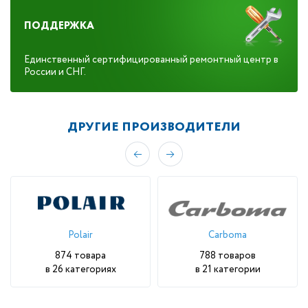
ПОДДЕРЖКА
Единс­твен­ный сер­ти­фици­рован­ный ре­мон­тный центр в
Рос­сии и СНГ.
ДРУГИЕ ПРОИЗВОДИТЕЛИ
Polair
Carboma
874 товара
788 товаров
в 26 категориях
в 21 категории