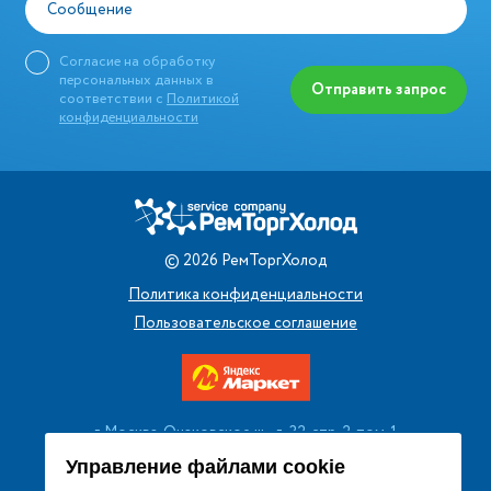
Сообщение
Согласие на обработку
персональных данных в
Отправить запрос
соответствии с
Политикой
конфиденциальности
©
2026
РемТоргХолод
Политика конфиденциальности
Пользовательское соглашение
г. Москва, Очаковское ш., д. 32, стр. 2, пом. 1
+7 (495) 256 08 13
Управление файлами cookie