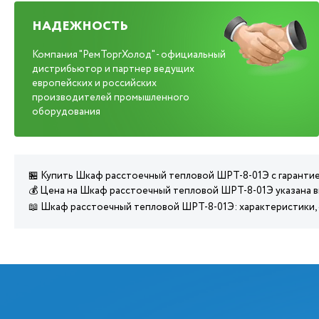
НАДЕЖНОСТЬ
Компания "РемТоргХолод" - официальный
дистрибьютор и партнер ведущих
европейских и российских
производителей промышленного
оборудования
🏪 Купить Шкаф расстоечный тепловой ШРТ-8-01Э с гарантие
💰 Цена на Шкаф расстоечный тепловой ШРТ-8-01Э указана в
📖 Шкаф расстоечный тепловой ШРТ-8-01Э: характеристики,