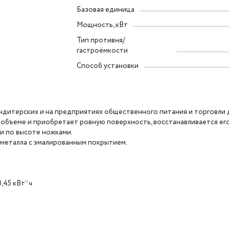
Базовая единица
Мощность, кВт
Тип противня/
гастроёмкости
Способ установки
ндитерских и на предприятиях общественного питания и торговли 
 объеме и приобретает ровную поверхность, восстанавливается ег
и по высоте ножками.
 металла с эмалированным покрытием.
,45 кВт*ч