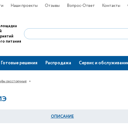
ти
Наши проекты
Отзывы
Вопрос-Ответ
Контакты
площадка
й
приятий
го питания
Готовые решения
Распродажа
Сервис и обслуживани
фы расстоечные
1Э
ОПИСАНИЕ