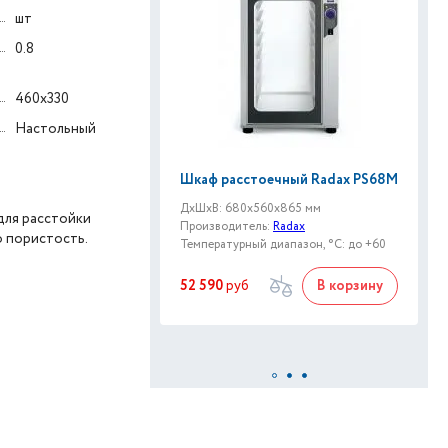
шт
0.8
460x330
Настольный
Шкаф расстоечный Radax PS68M
ДxШxВ: 680x560x865 мм
для расстойки
Производитель:
Radax
о пористость.
Температурный диапазон, °C: до +60
52 590
руб
В корзину