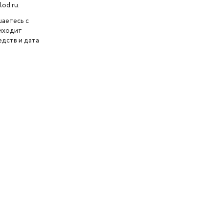
od.ru.
шаетесь с
риходит
дств и дата