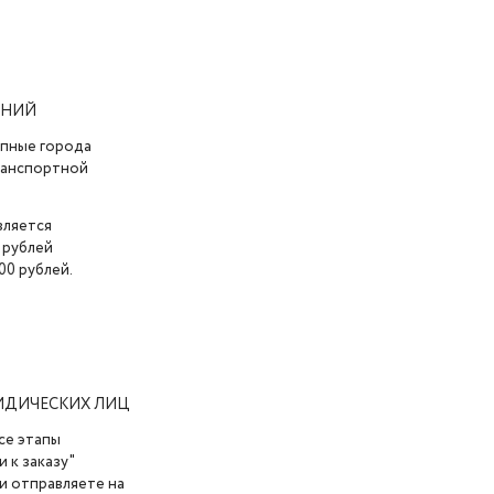
АНИЙ
упные города
транспортной
вляется
 рублей
00 рублей.
ИДИЧЕСКИХ ЛИЦ
се этапы
 к заказу"
и отправляете на