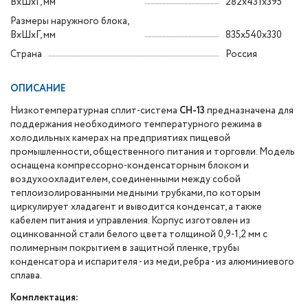
ВхШхГ, мм
282x431x395
Размеры наружного блока,
ВхШхГ, мм
835x540x330
Страна
Россия
ОПИСАНИЕ
Низкотемпературная сплит-система
СН-13
предназначена для
поддержания необходимого температурного режима в
холодильных камерах на предприятиях пищевой
промышленности, общественного питания и торговли. Модель
оснащена компрессорно-конденсаторным блоком и
воздухоохладителем, соединенными между собой
теплоизолированными медными трубками, по которым
циркулирует хладагент и выводится конденсат, а также
кабелем питания и управления. Корпус изготовлен из
оцинкованной стали белого цвета толщиной 0,9-1,2 мм с
полимерным покрытием в защитной пленке, трубы
конденсатора и испарителя - из меди, ребра - из алюминиевого
сплава.
Комплектация: