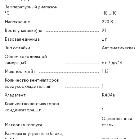
Температурный диапазон,
°C
-18...-10
Напряжение
220 В
Вес (в упаковке), кг
91
Базовая единица
шт
Тип оттайки
Автоматическая
Объем холодильной
камеры, м3
от 7 до 14
Мощность, кВт
1.13
Количество вентиляторов
воздухоохладителя, шт
1
Хладагент
R404a
Количество вентиляторов
конденсатора, шт
1
Оцинкованная
Материал корпуса
сталь
Размеры внутреннего блока,