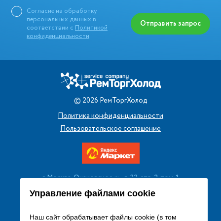
Согласие на обработку
персональных данных в
Отправить запрос
соответствии с
Политикой
конфиденциальности
©
2026
РемТоргХолод
Политика конфиденциальности
Пользовательское соглашение
г. Москва, Очаковское ш., д. 32, стр. 2, пом. 1
+7 (495) 256 08 13
Управление файлами cookie
Заказать звонок
Наш сайт обрабатывает файлы cookie (в том