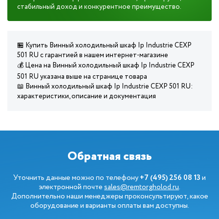
стабильный доход и конкурентное преимущество.
🏪 Купить Винный холодильный шкаф Ip Industrie CEXP
501 RU с гарантией в нашем интернет-магазине
💰 Цена на Винный холодильный шкаф Ip Industrie CEXP
501 RU указана выше на странице товара
📖 Винный холодильный шкаф Ip Industrie CEXP 501 RU:
характеристики, описание и документация
Обратная связь
Уточнить данные можно по телефону
+7 (495) 256 08 13
и
электронной почте
sales@remtorgholod.ru
.
Дополнительно наши менеджеры проконсультируют, какое
оборудование и варианты оплаты вам доступны.