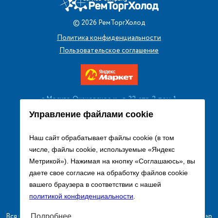
©
2026
РемТоргХолод
Политика конфиденциальности
Пользовательское соглашение
г. Москва, Очаковское ш., д. 32, стр. 2, пом. 1
+7 (495) 256 08 13
Управление файлами cookie
Заказать звонок
Наш сайт обрабатывает файлы cookie (в том
числе, файлы cookie, используемые «Яндекс
sales@remtorgholod.ru
Метрикой»). Нажимая на кнопку «Соглашаюсь», вы
даете свое согласие на обработку файлов cookie
вашего браузера в соответствии с нашей
Разработка и продвижение сайта
политикой конфиденциальности
.
Вся информация на сайте о товарах носит справочный характер
Подробнее