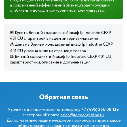
Создаем для заказчика не просто материальный объект,
а современный эффективный бизнес, гарантирующий
стабильный доход и конкурентное преимущество.
🏪 Купить Винный холодильный шкаф Ip Industrie CEXP
401 CU с гарантией в нашем интернет-магазине
💰 Цена на Винный холодильный шкаф Ip Industrie CEXP
401 CU указана выше на странице товара
📖 Винный холодильный шкаф Ip Industrie CEXP 401 CU:
характеристики, описание и документация
Обратная связь
Уточнить данные можно по телефону
+7 (495) 256 08 13
и
электронной почте
sales@remtorgholod.ru
.
Дополнительно наши менеджеры проконсультируют, какое
оборудование и варианты оплаты вам доступны.