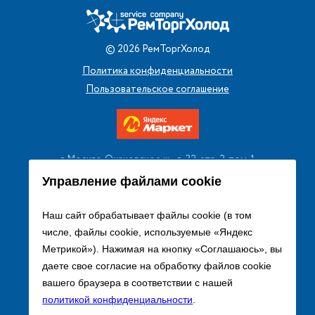
©
2026
РемТоргХолод
Политика конфиденциальности
Пользовательское соглашение
г. Москва, Очаковское ш., д. 32, стр. 2, пом. 1
+7 (495) 256 08 13
Управление файлами cookie
Заказать звонок
Наш сайт обрабатывает файлы cookie (в том
числе, файлы cookie, используемые «Яндекс
sales@remtorgholod.ru
Метрикой»). Нажимая на кнопку «Соглашаюсь», вы
даете свое согласие на обработку файлов cookie
вашего браузера в соответствии с нашей
Разработка и продвижение сайта
политикой конфиденциальности
.