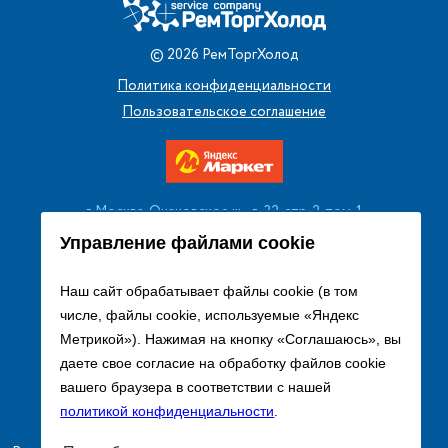
©
2026
РемТоргХолод
Политика конфиденциальности
Пользовательское соглашение
г. Москва, Очаковское ш., д. 32, стр. 2, пом. 1
+7 (495) 256 08 13
Управление файлами cookie
Заказать звонок
Наш сайт обрабатывает файлы cookie (в том
числе, файлы cookie, используемые «Яндекс
sales@remtorgholod.ru
Метрикой»). Нажимая на кнопку «Соглашаюсь», вы
даете свое согласие на обработку файлов cookie
вашего браузера в соответствии с нашей
Разработка и продвижение сайта
политикой конфиденциальности
.