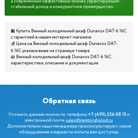
а современный эффективный бизнес, гарантирующий
стабильный доход и конкурентное преимущество.
🏪 Купить Винный холодильный шкаф Dunavox DAT-6.16C
с гарантией в нашем интернет-магазине
💰 Цена на Винный холодильный шкаф Dunavox DAT-
6.16C указана выше на странице товара
📖 Винный холодильный шкаф Dunavox DAT-6.16C:
характеристики, описание и документация
Обратная связь
Уточнить данные можно по телефону
+7 (495) 256 08 13
и
электронной почте
sales@remtorgholod.ru
.
Дополнительно наши менеджеры проконсультируют, какое
оборудование и варианты оплаты вам доступны.