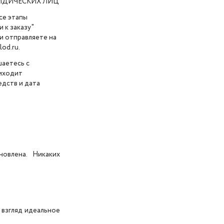
ИДИЧЕСКИХ ЛИЦ
се этапы
 к заказу"
и отправляете на
od.ru.
шаетесь с
риходит
дств и дата
новлена. Никаких
 взгляд идеальное