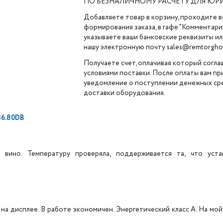
ПО БЕЗНАЛИЧНОМУ РАСЧЕТУ ДЛЯ ЮР
Добавляете товар в корзину, проходите в
формирования заказа, в гафе "Комментарии
указываете ваши банковские реквизиты ил
нашу электронную почту sales@remtorghol
Получаете счет, оплачивая который согла
условиями поставки. После оплаты вам п
уведомление о поступлении денежных сре
доставки оборудования.
6.80DB
вино. Температуру проверяла, поддерживается та, что уста
на дисплее. В работе экономичен. Энергетический класс А. На мой