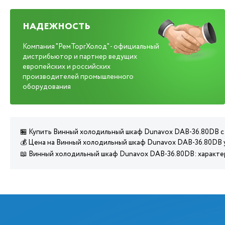
НАДЕЖНОСТЬ
Компания "РемТоргХолод" - официальный
дистрибьютор и партнер ведущих
европейских и российских
производителей промышленного
оборудования
🏪 Купить Винный холодильный шкаф Dunavox DAB-36.80DB с 
💰 Цена на Винный холодильный шкаф Dunavox DAB-36.80DB у
📖 Винный холодильный шкаф Dunavox DAB-36.80DB: характе