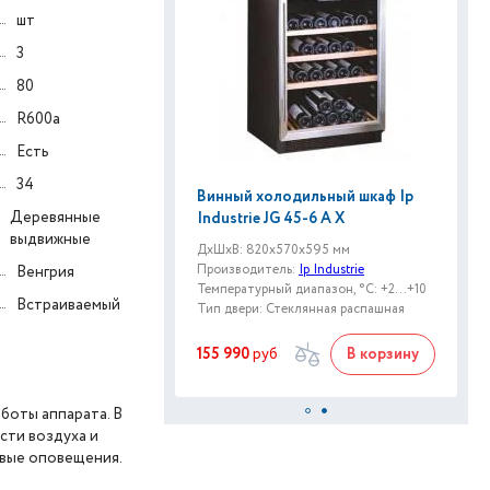
шт
3
80
R600a
Есть
34
Винный холодильный шкаф Ip
Деревянные
Industrie JG 45-6 A X
выдвижные
ДxШxВ: 820x570x595 мм
Производитель:
Ip Industrie
Венгрия
Температурный диапазон, °C: +2...+10
Встраиваемый
Тип двери: Стеклянная распашная
155 990
руб
В корзину
боты аппарата. В
сти воздуха и
овые оповещения.