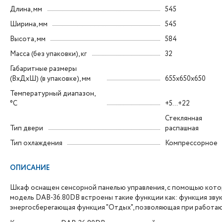
Длина, мм
545
Ширина, мм
545
Высота, мм
584
Масса (без упаковки), кг
32
Габаритные размеры
(ВxДxШ) (в упаковке), мм
655x650x650
Температурный диапазон,
°C
+5...+22
Стеклянная
Тип двери
распашная
Тип охлаждения
Компрессорное
ОПИСАНИЕ
Шкаф оснащен сенсорной панелью управления, с помощью кото
модель DAB-36.80DB встроены такие функции как: функция зву
энергосберегающая функция "Отдых", позволяющая при работаю