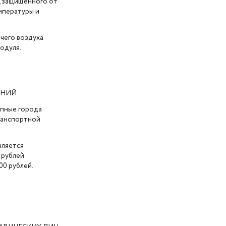
, защищенного от
мпературы и
чего воздуха
одуля.
АНИЙ
упные города
транспортной
вляется
 рублей
00 рублей.