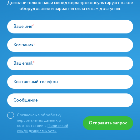
Дополнительно наши менеджеры проконсультируют, какое
оборудование и варианты оплаты вам доступны.
Ваше имя
*
Компания
*
Ваш email
*
Контактный телефон
Сообщение
Согласие на обработку
персональных данных в
Отправить запрос
соответствии с
Политикой
конфиденциальности