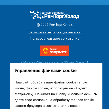
©
2026
РемТоргХолод
Политика конфиденциальности
Пользовательское соглашение
г. Москва, Очаковское ш., д. 32, стр. 2, пом. 1
+7 (495) 256 08 13
Управление файлами cookie
Заказать звонок
Наш сайт обрабатывает файлы cookie (в том
числе, файлы cookie, используемые «Яндекс
sales@remtorgholod.ru
Метрикой»). Нажимая на кнопку «Соглашаюсь», вы
даете свое согласие на обработку файлов cookie
вашего браузера в соответствии с нашей
Разработка и продвижение сайта