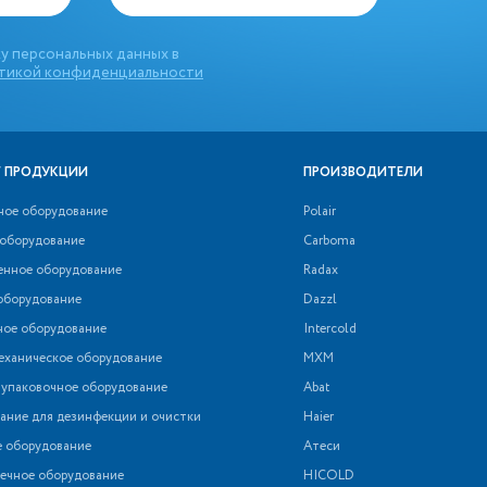
у персональных данных в
тикой конфиденциальности
 ПРОДУКЦИИ
ПРОИЗВОДИТЕЛИ
ное оборудование
Polair
 оборудование
Carboma
нное оборудование
Radax
оборудование
Dazzl
ное оборудование
Intercold
еханическое оборудование
МХМ
 упаковочное оборудование
Abat
ние для дезинфекции и очистки
Haier
е оборудование
Атеси
ечное оборудование
HICOLD