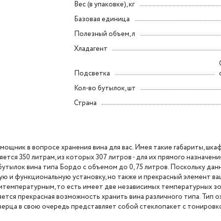
Вес (в упаковке), кг
Базовая единица
Полезный объем, л
Хладагент
Подсветка
Кол-во бутылок, шт
Страна
ощник в вопросе хранения вина для вас. Имея такие габариты, шка
ся 350 литрам, из которых 307 литров - для их прямого назначения
утылок вина типа Бордо с объемом до 0, 75 литров. Поскольку да
ю и функциональную установку, но также и прекрасный элемент ва
итемпературным, то есть имеет две независимых температурных зо
ляется прекрасная возможность хранить вина различного типа. Тип о
дверца в свою очередь представляет собой стеклопакет с тонировк