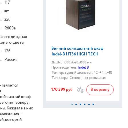
117
шт
350
R600a
Светодиодная
синего цвета
Винный холодильный шкаф
126
Indel-B HT36 HIGH TECH
Россия
ДxШxВ: 600x640x800 мм
Производитель:
Indel B
Температурный диапазон, °C: +4...+18
Тип двери: Стеклянная распашная
ф является
170 599
руб
В корзину
.
нный винный шкаф
шего интерьера,
ны. Каждая из них
хлаждения -
ой, который