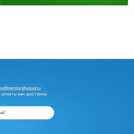
les@remtorgholod.ru
.
 оплаты вам доступны.
ail
*