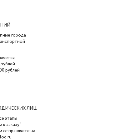
АНИЙ
упные города
транспортной
вляется
 рублей
00 рублей.
ИДИЧЕСКИХ ЛИЦ
се этапы
 к заказу"
и отправляете на
od.ru.