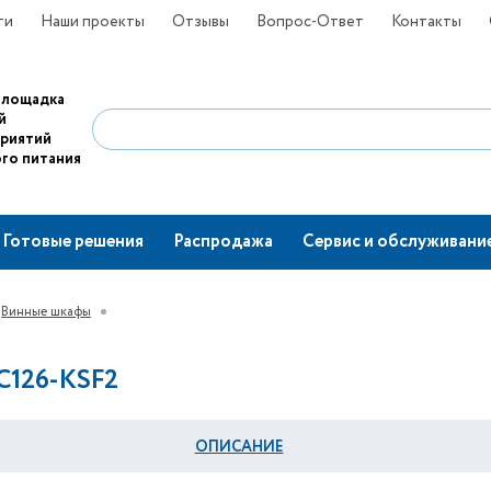
ти
Наши проекты
Отзывы
Вопрос-Ответ
Контакты
площадка
й
приятий
го питания
Готовые решения
Распродажа
Сервис и обслуживани
Винные шкафы
C126-KSF2
ОПИСАНИЕ