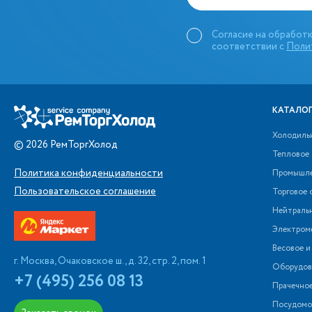
Согласие на обработк
соответствии с
Поли
КАТАЛОГ
Холодиль
©
2026
РемТоргХолод
Тепловое
Политика конфиденциальности
Промышле
Пользовательское соглашение
Торговое 
Нейтраль
Электром
Весовое и
г. Москва, Очаковское ш., д. 32, стр. 2, пом. 1
Оборудова
+7 (495) 256 08 13
Прачечно
Посудомо