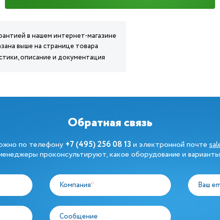
арантией в нашем интернет-магазине
азана выше на странице товара
стики, описание и документация
Обратная связь
можно по телефону
+7 (495) 256 08 13
и электронной почте
sa
енеджеры проконсультируют, какое оборудование и варианты
Компания
*
Ваш em
Сообщение