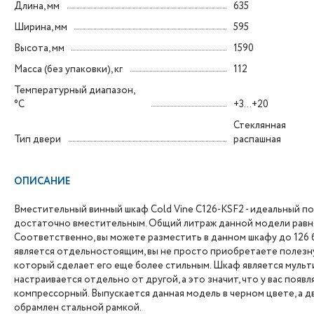
Длина, мм
635
Ширина, мм
595
Высота, мм
1590
Масса (без упаковки), кг
112
Температурный диапазон,
°C
+3...+20
Стеклянная
Тип двери
распашная
ОПИСАНИЕ
Вместительный винный шкаф Cold Vine C126-KSF2 - идеальный пом
достаточно вместительным. Общий литраж данной модели равняет
Соответственно, вы можете разместить в данном шкафу до 126 б
является отдельностоящим, вы не просто приобретаете полезну
который сделает его еще более стильным. Шкаф является мульт
настраивается отдельно от другой, а это значит, что у вас появ
компрессорный. Выпускается данная модель в черном цвете, а 
обрамлен стальной рамкой.