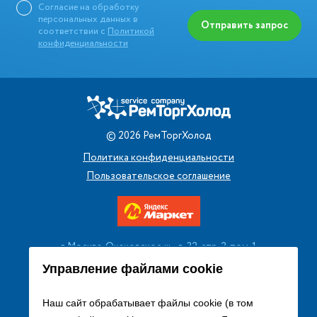
Согласие на обработку
персональных данных в
Отправить запрос
соответствии с
Политикой
конфиденциальности
©
2026
РемТоргХолод
Политика конфиденциальности
Пользовательское соглашение
г. Москва, Очаковское ш., д. 32, стр. 2, пом. 1
+7 (495) 256 08 13
Управление файлами cookie
Заказать звонок
Наш сайт обрабатывает файлы cookie (в том