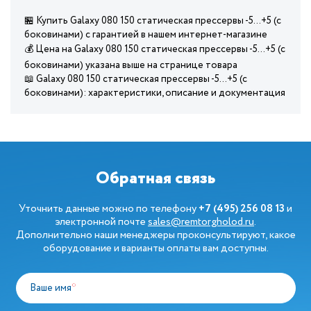
🏪 Купить Galaxy 080 150 статическая прессервы -5...+5 (с
боковинами) с гарантией в нашем интернет-магазине
💰 Цена на Galaxy 080 150 статическая прессервы -5...+5 (с
боковинами) указана выше на странице товара
📖 Galaxy 080 150 статическая прессервы -5...+5 (с
боковинами): характеристики, описание и документация
Обратная связь
Уточнить данные можно по телефону
+7 (495) 256 08 13
и
электронной почте
sales@remtorgholod.ru
.
Дополнительно наши менеджеры проконсультируют, какое
оборудование и варианты оплаты вам доступны.
Ваше имя
*