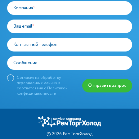
Компания
*
Ваш email
*
Контактный телефон
Сообщение
Согласие на обработку
персональных данных в
Отправить запрос
соответствии с
Политикой
конфиденциальности
©
2026
РемТоргХолод