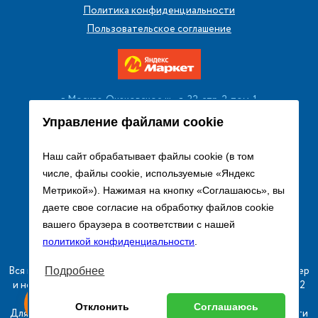
Политика конфиденциальности
Пользовательское соглашение
г. Москва, Очаковское ш., д. 32, стр. 2, пом. 1
+7 (495) 256 08 13
Управление файлами cookie
Заказать звонок
Наш сайт обрабатывает файлы cookie (в том
числе, файлы cookie, используемые «Яндекс
sales@remtorgholod.ru
Метрикой»). Нажимая на кнопку «Соглашаюсь», вы
даете свое согласие на обработку файлов cookie
вашего браузера в соответствии с нашей
Разработка и продвижение сайта
политикой конфиденциальности
.
Вся информация на сайте о товарах носит справочный характер
Подробнее
и не является публичной офертой в соответствии с пунктом 2
ыгодный
Любое
статьи 437 ГК РФ.
Оставь заявку
Отклонить
Соглашаюсь
изинг
оборудование
Для получения подробной информации о наличии и стоимости