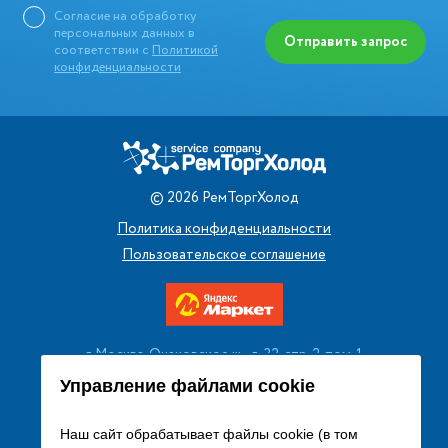
Согласие на обработку
персональных данных в
Отправить запрос
соответствии с
Политикой
конфиденциальности
©
2026
РемТоргХолод
Политика конфиденциальности
Пользовательское соглашение
г. Москва, Очаковское ш., д. 32, стр. 2, пом. 1
+7 (495) 256 08 13
Управление файлами cookie
Заказать звонок
Наш сайт обрабатывает файлы cookie (в том