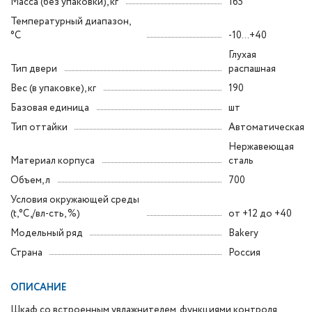
Масса (без упаковки), кг
165
Температурный диапазон,
°C
-10...+40
Глухая
Тип двери
распашная
Вес (в упаковке), кг
190
Базовая единица
шт
Тип оттайки
Автоматическая
Нержавеющая
Материал корпуса
сталь
Объем, л
700
Условия окружающей среды
(t,°C,/вл-сть, %)
от +12 до +40
Модельный ряд
Bakery
Страна
Россия
ОПИСАНИЕ
Шкаф со встроенным увлажнителем, функциями контроля