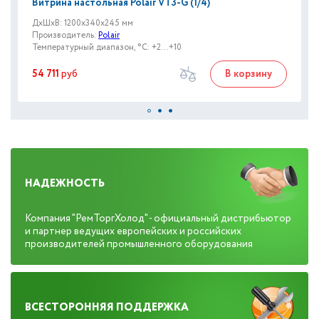
Витрина настольная Polair VT3-G (1/4)
ДxШxВ: 1200x340x245 мм
Производитель:
Polair
Температурный диапазон, °C: +2...+10
54 711
руб
В корзину
НАДЕЖНОСТЬ
Компания "РемТоргХолод" - официальный дистрибьютор
и партнер ведущих европейских и российских
производителей промышленного оборудования
ВСЕСТОРОННЯЯ ПОДДЕРЖКА