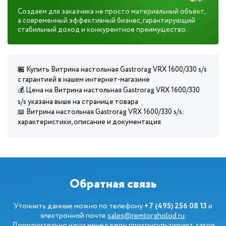
Создаем для заказчика не просто материальный объект,
а современный эффективный бизнес, гарантирующий
стабильный доход и конкурентное преимущество.
🏪 Купить Витрина настольная Gastrorag VRX 1600/330 s/s
с гарантией в нашем интернет-магазине
💰 Цена на Витрина настольная Gastrorag VRX 1600/330
s/s указана выше на странице товара
📖 Витрина настольная Gastrorag VRX 1600/330 s/s:
характеристики, описание и документация
Обратная связь
Уточнить данные можно по телефону
+7 (495) 256 08 13
и
электронной почте
sales@remtorgholod.ru
.
Дополнительно наши менеджеры проконсультируют, какое