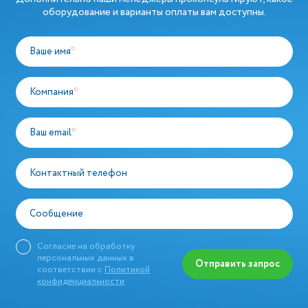
оборудование и варианты оплаты вам доступны.
Ваше имя
*
Компания
*
Ваш email
*
Контактный телефон
Сообщение
Согласие на обработку
персональных данных в
Отправить запрос
соответствии с
Политикой
конфиденциальности