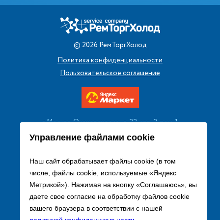
©
2026
РемТоргХолод
Политика конфиденциальности
Пользовательское соглашение
г. Москва, Очаковское ш., д. 32, стр. 2, пом. 1
+7 (495) 256 08 13
Управление файлами cookie
Заказать звонок
Наш сайт обрабатывает файлы cookie (в том
числе, файлы cookie, используемые «Яндекс
sales@remtorgholod.ru
Метрикой»). Нажимая на кнопку «Соглашаюсь», вы
даете свое согласие на обработку файлов cookie
вашего браузера в соответствии с нашей
Разработка и продвижение сайта