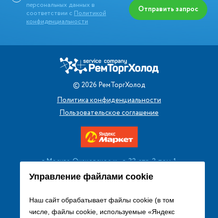
персональных данных в
Отправить запрос
соответствии с
Политикой
конфиденциальности
©
2026
РемТоргХолод
Политика конфиденциальности
Пользовательское соглашение
г. Москва, Очаковское ш., д. 32, стр. 2, пом. 1
+7 (495) 256 08 13
Управление файлами cookie
Заказать звонок
Наш сайт обрабатывает файлы cookie (в том
числе, файлы cookie, используемые «Яндекс
sales@remtorgholod.ru