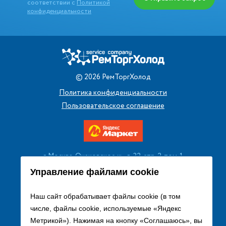
соответствии с
Политикой
конфиденциальности
©
2026
РемТоргХолод
Политика конфиденциальности
Пользовательское соглашение
г. Москва, Очаковское ш., д. 32, стр. 2, пом. 1
+7 (495) 256 08 13
Управление файлами cookie
Заказать звонок
Наш сайт обрабатывает файлы cookie (в том
числе, файлы cookie, используемые «Яндекс
sales@remtorgholod.ru
Метрикой»). Нажимая на кнопку «Соглашаюсь», вы