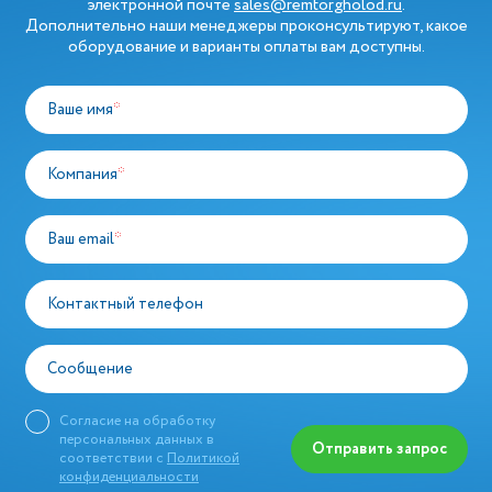
электронной почте
sales@remtorgholod.ru
.
Дополнительно наши менеджеры проконсультируют, какое
оборудование и варианты оплаты вам доступны.
Ваше имя
*
Компания
*
Ваш email
*
Контактный телефон
Сообщение
Согласие на обработку
персональных данных в
Отправить запрос
соответствии с
Политикой
конфиденциальности