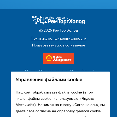
©
2026
РемТоргХолод
Политика конфиденциальности
Пользовательское соглашение
г. Москва, Очаковское ш., д. 32, стр. 2, пом. 1
+7 (495) 256 08 13
Управление файлами cookie
Заказать звонок
Наш сайт обрабатывает файлы cookie (в том
числе, файлы cookie, используемые «Яндекс
sales@remtorgholod.ru
Метрикой»). Нажимая на кнопку «Соглашаюсь», вы
даете свое согласие на обработку файлов cookie