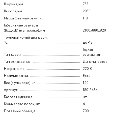
Ширина, мм
755
Высота, мм
2050
Масса (без упаковки), кг
110
Габаритные размеры
(ВxДxШ) (в упаковке), мм
2100x880x820
Температурный диапазон,
°C
до -18
Глухая
Тип двери
распашная
Тип охлаждения
Динамическое
Напряжение
220 В
Наличие замка
Есть
Вес (в упаковке), кг
140
Артикул
1801345p
Базовая единица
шт
Количество полок, шт
4
Полезный объем, л
700