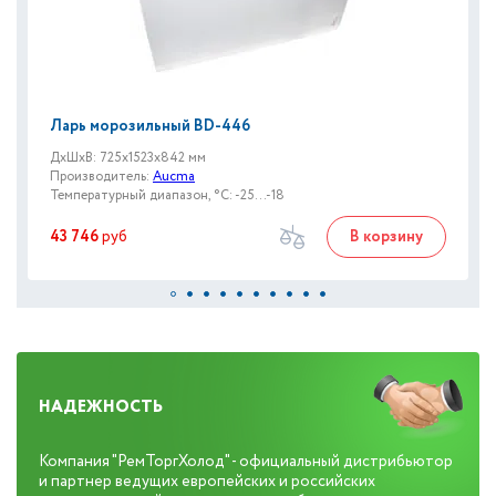
Ларь морозильный BD-446
ДxШxВ: 725x1523x842 мм
Производитель:
Aucma
Температурный диапазон, °C: -25...-18
43 746
руб
В корзину
НАДЕЖНОСТЬ
Компания "РемТоргХолод" - официальный дистрибьютор
и партнер ведущих европейских и российских