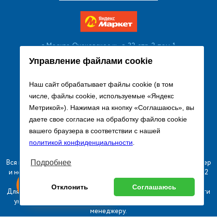
г. Москва, Очаковское ш., д. 32, стр. 2, пом. 1
+7 (495) 256 08 13
Управление файлами cookie
Заказать звонок
Наш сайт обрабатывает файлы cookie (в том
числе, файлы cookie, используемые «Яндекс
sales@remtorgholod.ru
Метрикой»). Нажимая на кнопку «Соглашаюсь», вы
даете свое согласие на обработку файлов cookie
вашего браузера в соответствии с нашей
Разработка и продвижение сайта
политикой конфиденциальности
.
Вся информация на сайте о товарах носит справочный характер
Подробнее
и не является публичной офертой в соответствии с пунктом 2
ыгодный
Любое
статьи 437 ГК РФ.
Оставь заявку
Отклонить
Соглашаюсь
изинг
оборудование
Для получения подробной информации о наличии и стоимости
указанных товаров и (или) услуг, пожалуйста, обращайтесь к
менеджеру.