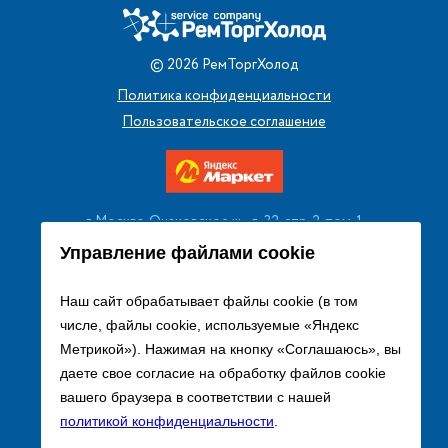
©
2026
РемТоргХолод
Политика конфиденциальности
Пользовательское соглашение
г. Москва, Очаковское ш., д. 32, стр. 2, пом. 1
+7 (495) 256 08 13
Управление файлами cookie
Заказать звонок
Наш сайт обрабатывает файлы cookie (в том
числе, файлы cookie, используемые «Яндекс
sales@remtorgholod.ru
Метрикой»). Нажимая на кнопку «Соглашаюсь», вы
даете свое согласие на обработку файлов cookie
вашего браузера в соответствии с нашей
Разработка и продвижение сайта
политикой конфиденциальности
.