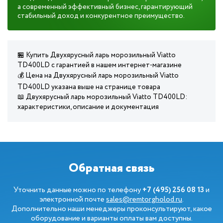
а современный эффективный бизнес, гарантирующий
стабильный доход и конкурентное преимущество.
🏪 Купить Двухярусный ларь морозильный Viatto
TD400LD с гарантией в нашем интернет-магазине
💰 Цена на Двухярусный ларь морозильный Viatto
TD400LD указана выше на странице товара
📖 Двухярусный ларь морозильный Viatto TD400LD:
характеристики, описание и документация
Обратная связь
Уточнить данные можно по телефону
+7 (495) 256 08 13
и
электронной почте
sales@remtorgholod.ru
.
Дополнительно наши менеджеры проконсультируют, какое
оборудование и варианты оплаты вам доступны.