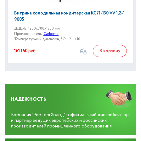
Витрина холодильная кондитерская KC71-130 VV 1,2-1
9005
ДxШxВ: 1200x700x1300 мм
Производитель:
Carboma
Температурный диапазон, °C: +2...+10
161 160
руб
В корзину
НАДЕЖНОСТЬ
Компания "РемТоргХолод" - официальный дистрибьютор
и партнер ведущих европейских и российских
производителей промышленного оборудования