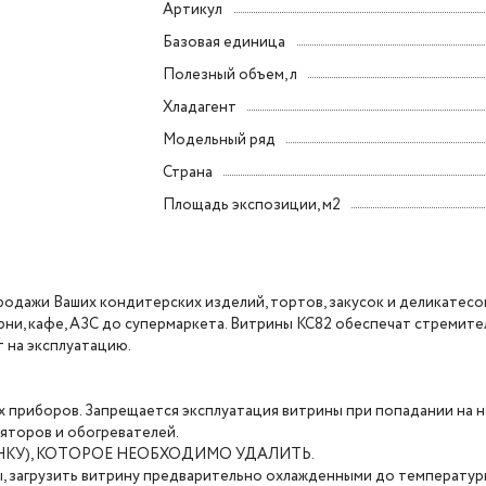
Артикул
Базовая единица
Полезный объем, л
Хладагент
Модельный ряд
Страна
Площадь экспозиции, м2
родажи Ваших кондитерских изделий, тортов, закусок и деликатесо
рни, кафе, АЗС до супермаркета. Витрины КС82 обеспечат стремит
 на эксплуатацию.
х приборов. Запрещается эксплуатация витрины при попадании на 
яторов и обогревателей.
КУ), КОТОРОЕ НЕОБХОДИМО УДАЛИТЬ.
ы, загрузить витрину предварительно охлажденными до температу