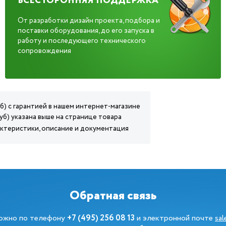
ВСЕСТОРОННЯЯ ПОДДЕРЖКА
От разработки дизайн проекта, подбора и
поставки оборудования, до его запуска в
работу и последующего технического
сопровождения
уб) с гарантией в нашем интернет-магазине
уб) указана выше на странице товара
рактеристики, описание и документация
Обратная связь
можно по телефону
+7 (495) 256 08 13
и электронной почте
sa