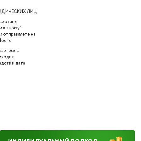
ИДИЧЕСКИХ ЛИЦ
се этапы
 к заказу"
и отправляете на
od.ru.
шаетесь с
риходит
дств и дата