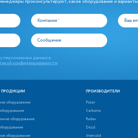
енеджеры проконсультируют, какое оборудование и варианты
Компания
*
Ваш em
Сообщение
у персональных данных в
тикой конфиденциальности
 ПРОДУКЦИИ
ПРОИЗВОДИТЕЛИ
ное оборудование
Polair
 оборудование
Carboma
нное оборудование
Radax
оборудование
Dazzl
ное оборудование
Intercold