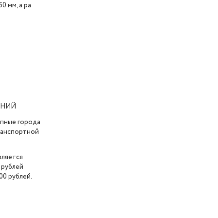
 мм, а ра
АНИЙ
упные города
транспортной
вляется
 рублей
00 рублей.