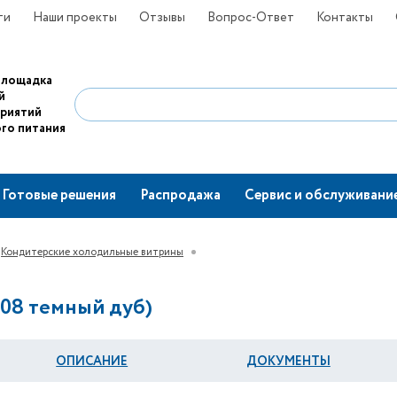
ти
Наши проекты
Отзывы
Вопрос-Ответ
Контакты
площадка
й
приятий
го питания
Готовые решения
Распродажа
Сервис и обслуживани
Кондитерские холодильные витрины
008 темный дуб)
ОПИСАНИЕ
ДОКУМЕНТЫ