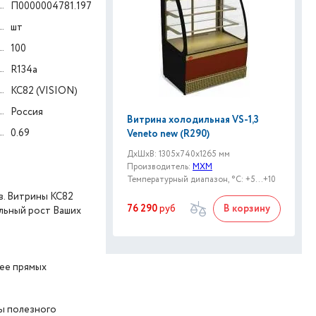
П0000004781.197
шт
100
R134a
КС82 (VISION)
Россия
Витрина холодильная VS-1,3
0.69
Veneto new (R290)
ДxШxВ: 1305x740x1265 мм
Производитель:
МХМ
Температурный диапазон, °C: +5...+10
в. Витрины КС82
76 290
руб
В корзину
ельный рост Ваших
нее прямых
ры полезного