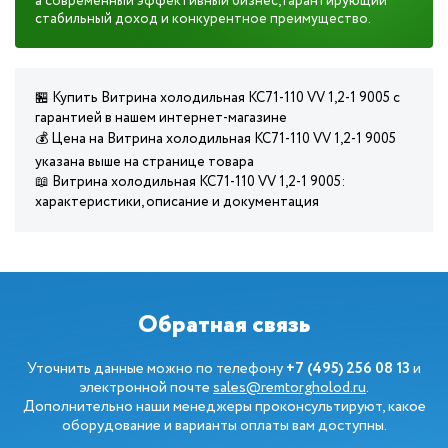
а современный эффективный бизнес, гарантирующий
стабильный доход и конкурентное преимущество.
🏪 Купить Витрина холодильная KC71-110 VV 1,2-1 9005 с
гарантией в нашем интернет-магазине
💰 Цена на Витрина холодильная KC71-110 VV 1,2-1 9005
указана выше на странице товара
📖 Витрина холодильная KC71-110 VV 1,2-1 9005:
характеристики, описание и документация
Обратная связь
Уточнить данные можно по телефону
+7 (495) 256 08 13
и
электронной почте
sales@remtorgholod.ru
.
Дополнительно наши менеджеры проконсультируют, какое
оборудование и варианты оплаты вам доступны.