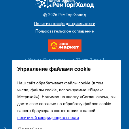
©
2026
РемТоргХолод
Политика конфиденциальности
Пользовательское соглашение
г. Москва, Очаковское ш., д. 32, стр. 2, пом. 1
+7 (495) 256 08 13
Управление файлами cookie
Заказать звонок
Наш сайт обрабатывает файлы cookie (в том
числе, файлы cookie, используемые «Яндекс
sales@remtorgholod.ru
Метрикой»). Нажимая на кнопку «Соглашаюсь», вы
даете свое согласие на обработку файлов cookie
вашего браузера в соответствии с нашей
Разработка и продвижение сайта
политикой конфиденциальности
.