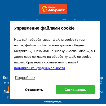
г. Москва, Очаковское ш., д. 32, стр. 2, пом. 1
+7 (495) 256 08 13
Управление файлами cookie
Заказать звонок
Наш сайт обрабатывает файлы cookie (в том
числе, файлы cookie, используемые «Яндекс
sales@remtorgholod.ru
Метрикой»). Нажимая на кнопку «Соглашаюсь», вы
даете свое согласие на обработку файлов cookie
вашего браузера в соответствии с нашей
Разработка и продвижение сайта
политикой конфиденциальности
.
Вся информация на сайте о товарах носит справочный характер
Подробнее
и не является публичной офертой в соответствии с пунктом 2
ыгодный
Любое
статьи 437 ГК РФ.
Оставь заявку
Отклонить
Соглашаюсь
изинг
оборудование
Для получения подробной информации о наличии и стоимости
указанных товаров и (или) услуг, пожалуйста, обращайтесь к
менеджеру.