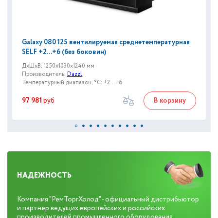
Galaxy 080 125 вентилируемая среднетемпературная
SELF +2...+6 (без боковин)
ДxШxВ: 1250x1030x1240 мм
Производитель:
Dazzl
Температурный диапазон, °C: +2...+6
97 981
руб
В корзину
НАДЕЖНОСТЬ
Компания "РемТоргХолод" - официальный дистрибьютор
и партнер ведущих европейских и российских
производителей промышленного оборудования