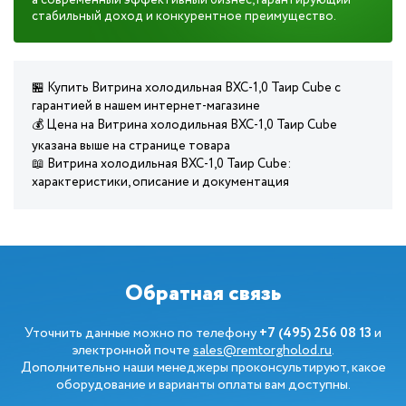
а современный эффективный бизнес, гарантирующий
стабильный доход и конкурентное преимущество.
🏪 Купить Витрина холодильная ВХС-1,0 Таир Cube с
гарантией в нашем интернет-магазине
💰 Цена на Витрина холодильная ВХС-1,0 Таир Cube
указана выше на странице товара
📖 Витрина холодильная ВХС-1,0 Таир Cube:
характеристики, описание и документация
Обратная связь
Уточнить данные можно по телефону
+7 (495) 256 08 13
и
электронной почте
sales@remtorgholod.ru
.
Дополнительно наши менеджеры проконсультируют, какое
оборудование и варианты оплаты вам доступны.