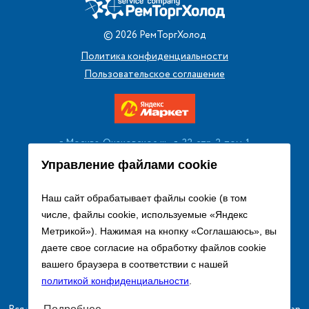
©
2026
РемТоргХолод
Политика конфиденциальности
Пользовательское соглашение
г. Москва, Очаковское ш., д. 32, стр. 2, пом. 1
+7 (495) 256 08 13
Управление файлами cookie
Заказать звонок
Наш сайт обрабатывает файлы cookie (в том
числе, файлы cookie, используемые «Яндекс
sales@remtorgholod.ru
Метрикой»). Нажимая на кнопку «Соглашаюсь», вы
даете свое согласие на обработку файлов cookie
вашего браузера в соответствии с нашей
Разработка и продвижение сайта
политикой конфиденциальности
.