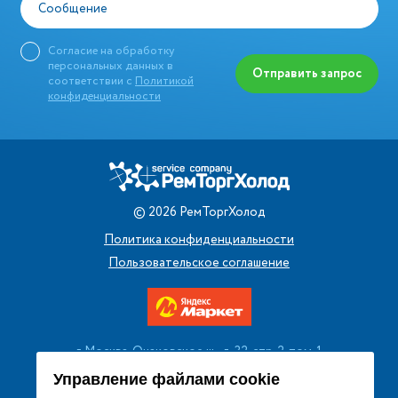
Сообщение
Согласие на обработку
персональных данных в
Отправить запрос
соответствии с
Политикой
конфиденциальности
©
2026
РемТоргХолод
Политика конфиденциальности
Пользовательское соглашение
г. Москва, Очаковское ш., д. 32, стр. 2, пом. 1
+7 (495) 256 08 13
Управление файлами cookie