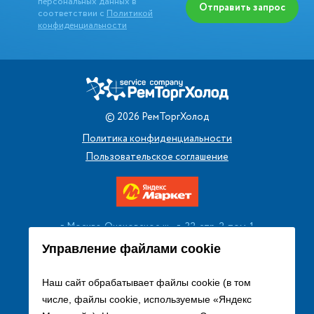
персональных данных в
Отправить запрос
соответствии с
Политикой
конфиденциальности
©
2026
РемТоргХолод
Политика конфиденциальности
Пользовательское соглашение
г. Москва, Очаковское ш., д. 32, стр. 2, пом. 1
+7 (495) 256 08 13
Управление файлами cookie
Заказать звонок
Наш сайт обрабатывает файлы cookie (в том
числе, файлы cookie, используемые «Яндекс
sales@remtorgholod.ru