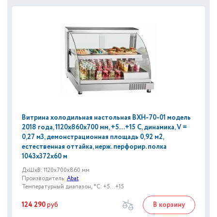
Витрина холодильная настольная ВХН-70-01 модель
2018 года, 1120х860х700 мм, +5…+15 С, динамика, V =
0,27 м3, демонстрационная площадь 0,92 м2,
естественная оттайка, нерж. перфорир. полка
1043х372х60 м
ДxШxВ: 1120x700x860 мм
Производитель:
Abat
Температурный диапазон, °C: +5...+15
124 290
руб
В корзину