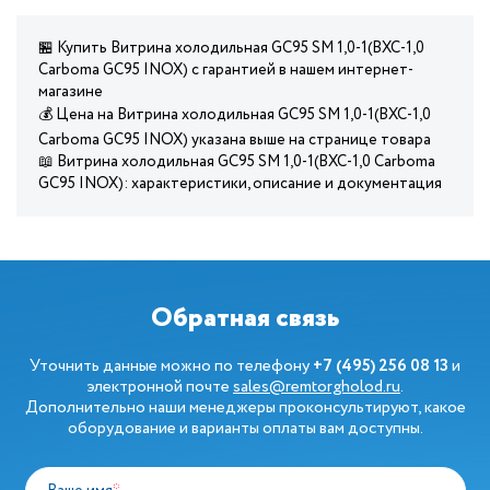
🏪 Купить Витрина холодильная GC95 SM 1,0-1(ВХС-1,0
Carboma GC95 INOX) с гарантией в нашем интернет-
магазине
💰 Цена на Витрина холодильная GC95 SM 1,0-1(ВХС-1,0
Carboma GC95 INOX) указана выше на странице товара
📖 Витрина холодильная GC95 SM 1,0-1(ВХС-1,0 Carboma
GC95 INOX): характеристики, описание и документация
Обратная связь
Уточнить данные можно по телефону
+7 (495) 256 08 13
и
электронной почте
sales@remtorgholod.ru
.
Дополнительно наши менеджеры проконсультируют, какое
оборудование и варианты оплаты вам доступны.