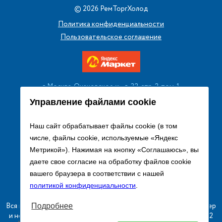
©
2026
РемТоргХолод
Политика конфиденциальности
Пользовательское соглашение
г. Москва, Очаковское ш., д. 32, стр. 2, пом. 1
+7 (495) 256 08 13
Управление файлами cookie
Заказать звонок
Наш сайт обрабатывает файлы cookie (в том
числе, файлы cookie, используемые «Яндекс
sales@remtorgholod.ru
Метрикой»). Нажимая на кнопку «Соглашаюсь», вы
даете свое согласие на обработку файлов cookie
вашего браузера в соответствии с нашей
Разработка и продвижение сайта
политикой конфиденциальности
.
Вся информация на сайте о товарах носит справочный характер
Подробнее
и не является публичной офертой в соответствии с пунктом 2