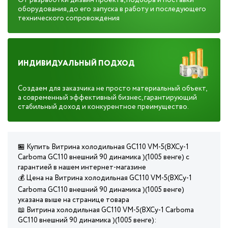
От разработки дизайн проекта, подбора и поставки
оборудования, до его запуска в работу и последующего
технического сопровождения
ИНДИВИДУАЛЬНЫЙ ПОДХОД
Создаем для заказчика не просто материальный объект,
а современный эффективный бизнес, гарантирующий
стабильный доход и конкурентное преимущество.
🏪 Купить Витрина холодильная GC110 VM-5(ВХСу-1
Carboma GC110 внешний 90 динамика )(1005 венге) с
гарантией в нашем интернет-магазине
💰 Цена на Витрина холодильная GC110 VM-5(ВХСу-1
Carboma GC110 внешний 90 динамика )(1005 венге)
указана выше на странице товара
📖 Витрина холодильная GC110 VM-5(ВХСу-1 Carboma
GC110 внешний 90 динамика )(1005 венге):