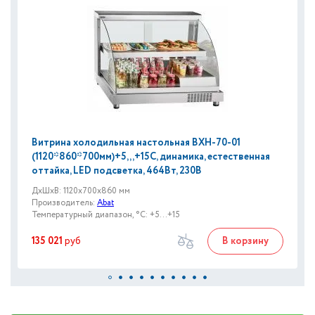
Витрина холодильная настольная ВХН-70-01
(1120*860*700мм)+5,,,+15С, динамика, естественная
оттайка, LED подсветка, 464Вт, 230В
ДxШxВ: 1120x700x860 мм
Производитель:
Abat
Температурный диапазон, °C: +5...+15
135 021
руб
В корзину