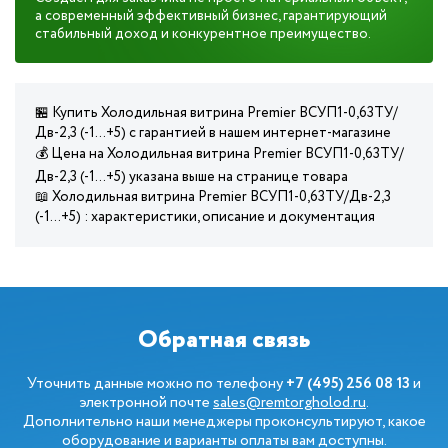
а современный эффективный бизнес, гарантирующий
стабильный доход и конкурентное преимущество.
🏪 Купить Холодильная витрина Premier ВСУП1-0,63ТУ/
Дв-2,3 (-1…+5) с гарантией в нашем интернет-магазине
💰 Цена на Холодильная витрина Premier ВСУП1-0,63ТУ/
Дв-2,3 (-1…+5) указана выше на странице товара
📖 Холодильная витрина Premier ВСУП1-0,63ТУ/Дв-2,3
(-1…+5) : характеристики, описание и документация
Обратная связь
Уточнить данные можно по телефону
+7 (495) 256 08 13
и
электронной почте
sales@remtorgholod.ru
.
Дополнительно наши менеджеры проконсультируют, какое
оборудование и варианты оплаты вам доступны.