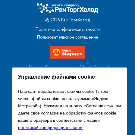
©
2026
РемТоргХолод
Политика конфиденциальности
Пользовательское соглашение
г. Москва, Очаковское ш., д. 32, стр. 2, пом. 1
+7 (495) 256 08 13
Управление файлами cookie
Заказать звонок
Наш сайт обрабатывает файлы cookie (в том
числе, файлы cookie, используемые «Яндекс
sales@remtorgholod.ru
Метрикой»). Нажимая на кнопку «Соглашаюсь», вы
даете свое согласие на обработку файлов cookie
вашего браузера в соответствии с нашей
Разработка и продвижение сайта
политикой конфиденциальности
.