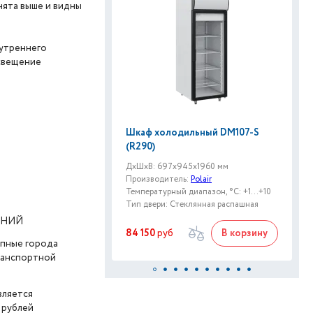
нята выше и видны
нутреннего
освещение
Шкаф холодильный DM107-S
(R290)
ДxШxВ: 697x945x1960 мм
Производитель:
Polair
Температурный диапазон, °C: +1…+10
Тип двери: Стеклянная распашная
АНИЙ
84 150
руб
В корзину
упные города
транспортной
вляется
 рублей