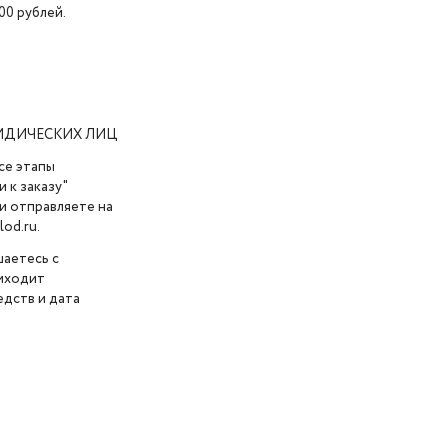
00 рублей.
ИДИЧЕСКИХ ЛИЦ
се этапы
 к заказу"
и отправляете на
od.ru.
шаетесь с
риходит
дств и дата