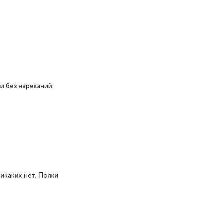
л без нареканий.
икаких нет. Полки