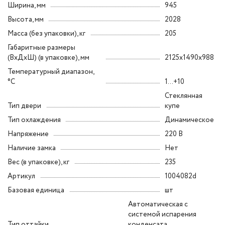
Ширина, мм
945
Высота, мм
2028
Масса (без упаковки), кг
205
Габаритные размеры
(ВxДxШ) (в упаковке), мм
2125x1490x988
Температурный диапазон,
°C
1...+10
Стеклянная
Тип двери
купе
Тип охлаждения
Динамическое
Напряжение
220 В
Наличие замка
Нет
Вес (в упаковке), кг
235
Артикул
1004082d
Базовая единица
шт
Автоматическая с
системой испарения
Тип оттайки
конденсата