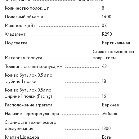
Количество полок, шт
8
Полезный объем, л
1400
Мощность, кВт
0.6
Хладагент
R290
Подсветка
Вертикальная
Сталь с полимерным
Материал корпуса
покрытием
Толщина стенки корпуса, мм
43
Кол-во бутылок 0,5 л по
глубине 1 полки
18
Кол-во бутылок 0,5л по
ширине 1 полки (Facing)
16
Расположение агрегата
Верхнее
Наличие терморегулятора
Эл.блок
Стоимость технического
обслуживания
1300
Клапан Шредера
Есть