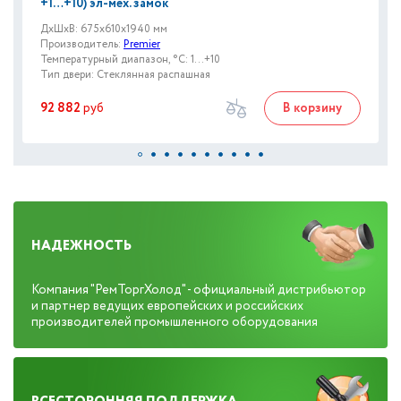
+1…+10) эл-мех. замок
ДxШxВ: 675x610x1940 мм
Производитель:
Premier
Температурный диапазон, °C: 1...+10
Тип двери: Стеклянная распашная
92 882
руб
В корзину
НАДЕЖНОСТЬ
Компания "РемТоргХолод" - официальный дистрибьютор
и партнер ведущих европейских и российских
производителей промышленного оборудования