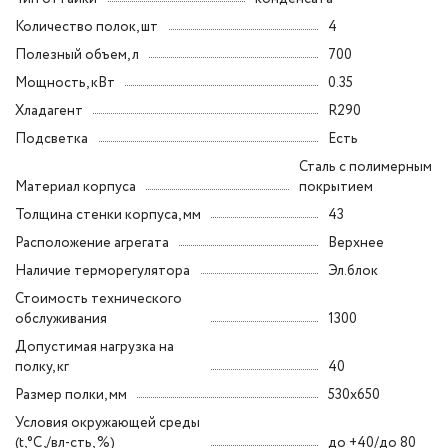
Количество полок, шт
4
Полезный объем, л
700
Мощность, кВт
0.35
Хладагент
R290
Подсветка
Есть
Сталь с полимерным
Материал корпуса
покрытием
Толщина стенки корпуса, мм
43
Расположение агрегата
Верхнее
Наличие терморегулятора
Эл.блок
Стоимость технического
обслуживания
1300
Допустимая нагрузка на
полку, кг
40
Размер полки, мм
530x650
Условия окружающей среды
(t,°C,/вл-сть, %)
до +40/до 80