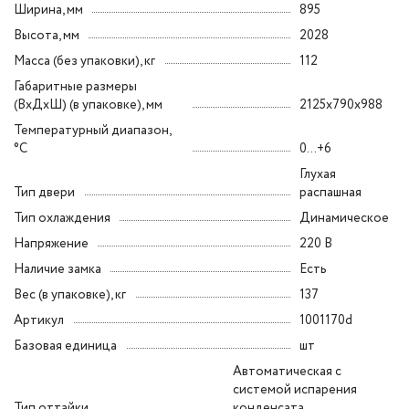
Ширина, мм
895
Высота, мм
2028
Масса (без упаковки), кг
112
Габаритные размеры
(ВxДxШ) (в упаковке), мм
2125x790x988
Температурный диапазон,
°C
0...+6
Глухая
Тип двери
распашная
Тип охлаждения
Динамическое
Напряжение
220 В
Наличие замка
Есть
Вес (в упаковке), кг
137
Артикул
1001170d
Базовая единица
шт
Автоматическая с
системой испарения
Тип оттайки
конденсата