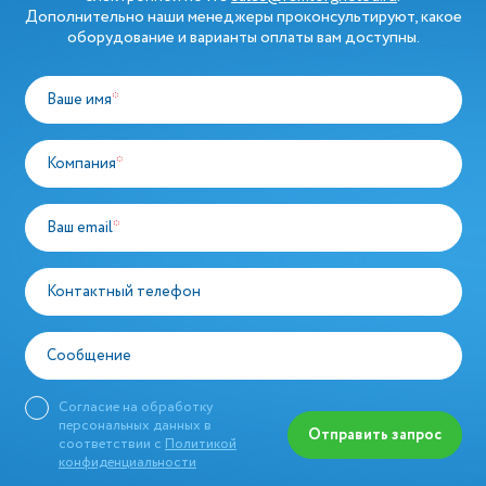
Дополнительно наши менеджеры проконсультируют, какое
оборудование и варианты оплаты вам доступны.
Ваше имя
*
Компания
*
Ваш email
*
Контактный телефон
Сообщение
Согласие на обработку
персональных данных в
Отправить запрос
соответствии с
Политикой
конфиденциальности