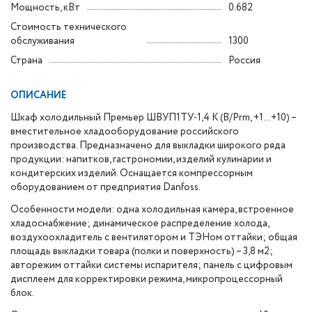
Мощность, кВт
0.682
Стоимость технического
обслуживания
1300
Страна
Россия
ОПИСАНИЕ
Шкаф холодильный Премьер ШВУП1ТУ-1,4 К (В/Prm, +1…+10) –
вместительное хладооборудование российского
производства. Предназначено для выкладки широкого ряда
продукции: напитков, гастрономии, изделий кулинарии и
кондитерских изделий. Оснащается компрессорным
оборудованием от предприятия Danfoss.
Особенности модели: одна холодильная камера, встроенное
хладоснабжение; динамическое распределение холода,
воздухоохладитель с вентилятором и ТЭНом оттайки; общая
площадь выкладки товара (полки и поверхность) – 3,8 м2;
авторежим оттайки системы испарителя; панель с цифровым
дисплеем для корректировки режима, микропроцессорный
блок.