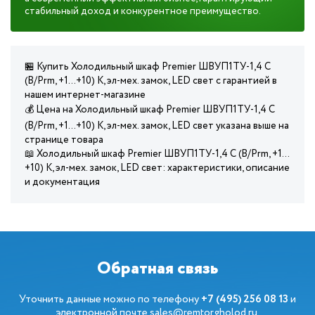
стабильный доход и конкурентное преимущество.
🏪 Купить Холодильный шкаф Premier ШВУП1ТУ-1,4 С
(В/Prm, +1…+10) К, эл-мех. замок, LED свет с гарантией в
нашем интернет-магазине
💰 Цена на Холодильный шкаф Premier ШВУП1ТУ-1,4 С
(В/Prm, +1…+10) К, эл-мех. замок, LED свет указана выше на
странице товара
📖 Холодильный шкаф Premier ШВУП1ТУ-1,4 С (В/Prm, +1…
+10) К, эл-мех. замок, LED свет: характеристики, описание
и документация
Обратная связь
Уточнить данные можно по телефону
+7 (495) 256 08 13
и
электронной почте
sales@remtorgholod.ru
.