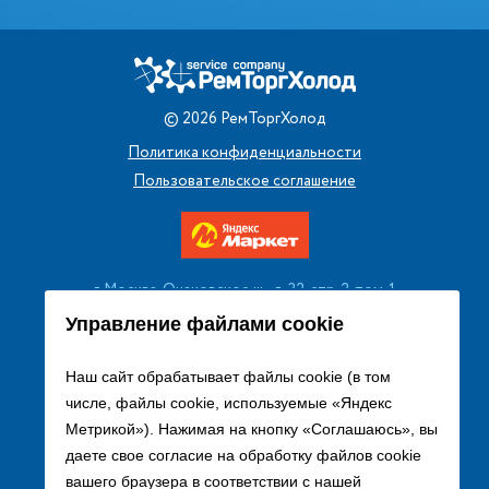
©
2026
РемТоргХолод
Политика конфиденциальности
Пользовательское соглашение
г. Москва, Очаковское ш., д. 32, стр. 2, пом. 1
+7 (495) 256 08 13
Управление файлами cookie
Заказать звонок
Наш сайт обрабатывает файлы cookie (в том
числе, файлы cookie, используемые «Яндекс
sales@remtorgholod.ru
Метрикой»). Нажимая на кнопку «Соглашаюсь», вы
даете свое согласие на обработку файлов cookie
вашего браузера в соответствии с нашей