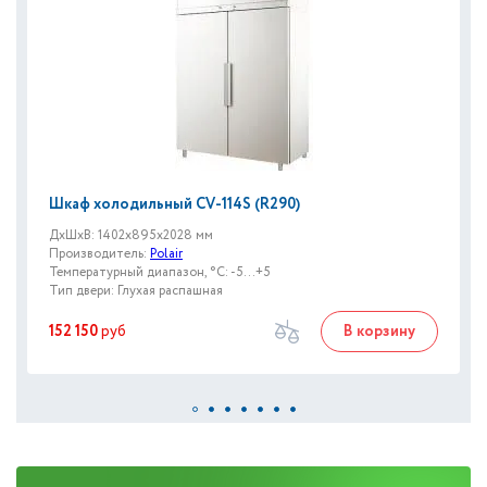
Шкаф холодильный CV-114S (R290)
ДxШxВ: 1402x895x2028 мм
Производитель:
Polair
Температурный диапазон, °C: -5...+5
Тип двери: Глухая распашная
152 150
руб
В корзину