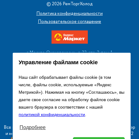
©
2026
РемТоргХолод
Политика конфиденциальности
Пользовательское соглашение
г. Москва, Очаковское ш., д. 32, стр. 2, пом. 1
+7 (495) 256 08 13
Управление файлами cookie
Заказать звонок
Наш сайт обрабатывает файлы cookie (в том
числе, файлы cookie, используемые «Яндекс
sales@remtorgholod.ru
Метрикой»). Нажимая на кнопку «Соглашаюсь», вы
даете свое согласие на обработку файлов cookie
вашего браузера в соответствии с нашей
Разработка и продвижение сайта
политикой конфиденциальности
.
Вся информация на сайте о товарах носит справочный характер
Подробнее
и не является публичной офертой в соответствии с пунктом 2