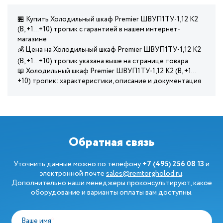
🏪 Купить Холодильный шкаф Premier ШВУП1ТУ-1,12 К2
(В, +1…+10) тропик с гарантией в нашем интернет-
магазине
💰 Цена на Холодильный шкаф Premier ШВУП1ТУ-1,12 К2
(В, +1…+10) тропик указана выше на странице товара
📖 Холодильный шкаф Premier ШВУП1ТУ-1,12 К2 (В, +1…
+10) тропик: характеристики, описание и документация
Обратная связь
Уточнить данные можно по телефону
+7 (495) 256 08 13
и
электронной почте
sales@remtorgholod.ru
.
Дополнительно наши менеджеры проконсультируют, какое
оборудование и варианты оплаты вам доступны.
Ваше имя
*