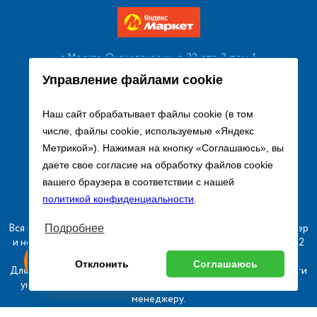
г. Москва, Очаковское ш., д. 32, стр. 2, пом. 1
+7 (495) 256 08 13
Управление файлами cookie
Заказать звонок
Наш сайт обрабатывает файлы cookie (в том
числе, файлы cookie, используемые «Яндекс
sales@remtorgholod.ru
Метрикой»). Нажимая на кнопку «Соглашаюсь», вы
даете свое согласие на обработку файлов cookie
вашего браузера в соответствии с нашей
Разработка и продвижение сайта
политикой конфиденциальности
.
Вся информация на сайте о товарах носит справочный характер
Подробнее
и не является публичной офертой в соответствии с пунктом 2
ыгодный
юбое
статьи 437 ГК РФ.
Оставь заявку
Отклонить
Соглашаюсь
изинг
борудование
Для получения подробной информации о наличии и стоимости
указанных товаров и (или) услуг, пожалуйста, обращайтесь к
менеджеру.