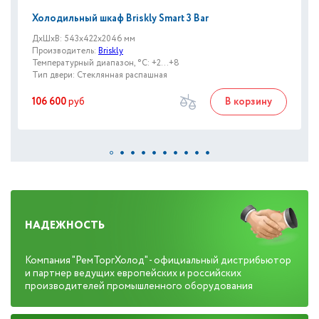
Холодильный шкаф Briskly Smart 3 Bar
ДxШxВ: 543x422x2046 мм
Производитель:
Briskly
Температурный диапазон, °C: +2...+8
Тип двери: Стеклянная распашная
106 600
руб
В корзину
НАДЕЖНОСТЬ
Компания "РемТоргХолод" - официальный дистрибьютор
и партнер ведущих европейских и российских
производителей промышленного оборудования