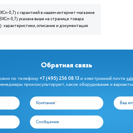
ХСп-0,7) с гарантией в нашем интернет-магазине
ВХСп-0,7) указана выше на странице товара
7): характеристики, описание и документация
Обратная связь
можно по телефону
+7 (495) 256 08 13
и электронной почте
sa
енеджеры проконсультируют, какое оборудование и варианты
Компания
*
Ваш em
Сообщение