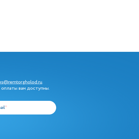
les@remtorgholod.ru
.
 оплаты вам доступны.
ail
*