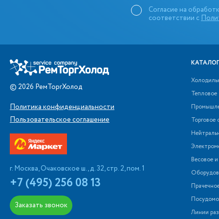
Согласие на обработк
соответствии с
Поли
КАТАЛОГ
Холодиль
©
2026
РемТоргХолод
Тепловое
Политика конфиденциальности
Промышле
Пользовательское соглашение
Торговое 
Нейтраль
Электром
Весовое и
г. Москва, Очаковское ш., д. 32, стр. 2, пом. 1
Оборудова
+7 (495) 256 08 13
Прачечно
Посудомо
Заказать звонок
Линии раз