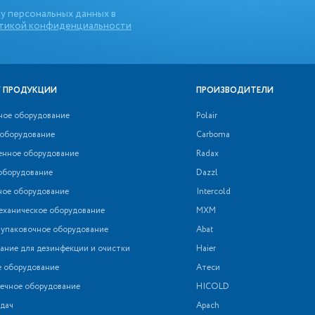
у персональных данных в
тикой конфиденциальности
 ПРОДУКЦИИ
ПРОИЗВОДИТЕЛИ
ное оборудование
Polair
 оборудование
Carboma
нное оборудование
Radax
оборудование
Dazzl
ное оборудование
Intercold
еханическое оборудование
МХМ
 упаковочное оборудование
Abat
ние для дезинфекции и очистки
Haier
е оборудование
Атеси
ечное оборудование
HICOLD
дач
Apach