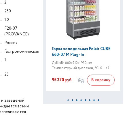
3
250
1.2
F20-07
(PROVANCE)
Россия
Горка холодильная Polair CUBE
Гастрономическая
660-07 M Plug-In
1
ДxШxВ: 660x710x1930 мм
Температурный диапазон, °C: 0...+7
25
95 370
руб
В корзину
 и заведений
ождается всеми
беспечиваются