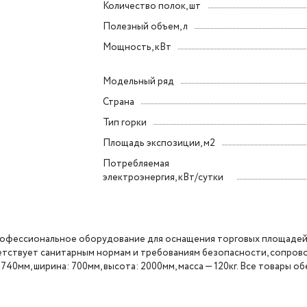
Количество полок, шт
Полезный объем, л
Мощность, кВт
Модельный ряд
Страна
Тип горки
Площадь экспозиции, м2
Потребляемая
электроэнергия, кВт/сутки
 профессиональное оборудование для оснащения торговых площадей
етствует санитарным нормам и требованиям безопасности, сопров
0мм, ширина: 700мм, высота: 2000мм, масса — 120кг. Все товары о