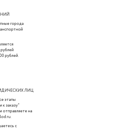
АНИЙ
упные города
транспортной
вляется
 рублей
00 рублей.
ИДИЧЕСКИХ ЛИЦ
се этапы
 к заказу"
и отправляете на
od.ru.
шаетесь с