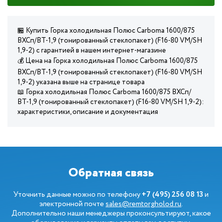
🏪 Купить Горка холодильная Полюс Carboma 1600/875
ВХСп/ВТ-1,9 (тонированный cтеклопакет) (F16-80 VM/SH
1,9-2) с гарантией в нашем интернет-магазине
💰 Цена на Горка холодильная Полюс Carboma 1600/875
ВХСп/ВТ-1,9 (тонированный cтеклопакет) (F16-80 VM/SH
1,9-2) указана выше на странице товара
📖 Горка холодильная Полюс Carboma 1600/875 ВХСп/
ВТ-1,9 (тонированный cтеклопакет) (F16-80 VM/SH 1,9-2):
характеристики, описание и документация
Обратная связь
Уточнить данные можно по телефону
+7 (495) 256 08 13
и
электронной почте
sales@remtorgholod.ru
.
Дополнительно наши менеджеры проконсультируют, какое