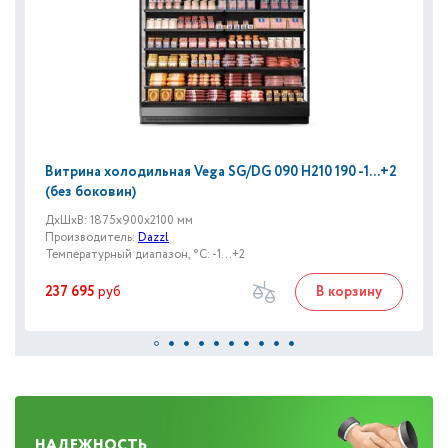
Витрина холодильная Vega SG/DG 090 H210 190 -1...+2
(без боковин)
ДxШxВ: 1875x900x2100 мм
Производитель:
Dazzl
Температурный диапазон, °C: -1...+2
237 695
руб
В корзину
НАДЕЖНОСТЬ