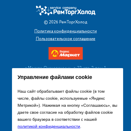
©
2026
РемТоргХолод
Политика конфиденциальности
Пользовательское соглашение
г. Москва, Очаковское ш., д. 32, стр. 2, пом. 1
+7 (495) 256 08 13
Управление файлами cookie
Заказать звонок
Наш сайт обрабатывает файлы cookie (в том
числе, файлы cookie, используемые «Яндекс
sales@remtorgholod.ru
Метрикой»). Нажимая на кнопку «Соглашаюсь», вы
даете свое согласие на обработку файлов cookie
вашего браузера в соответствии с нашей
Разработка и продвижение сайта
политикой конфиденциальности
.