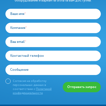
оборудование и варианты оплаты вам доступны.
Ваше имя
*
Компания
*
Ваш email
*
Контактный телефон
Сообщение
Согласие на обработку
персональных данных в
Отправить запрос
соответствии с
Политикой
конфиденциальности