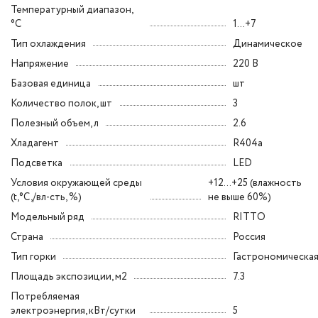
Температурный диапазон,
°C
1...+7
Тип охлаждения
Динамическое
Напряжение
220 В
Базовая единица
шт
Количество полок, шт
3
Полезный объем, л
2.6
Хладагент
R404a
Подсветка
LED
Условия окружающей среды
+12...+25 (влажность
(t,°C,/вл-сть, %)
не выше 60%)
Модельный ряд
RITTO
Страна
Россия
Тип горки
Гастрономическа
Площадь экспозиции, м2
7.3
Потребляемая
электроэнергия, кВт/сутки
5