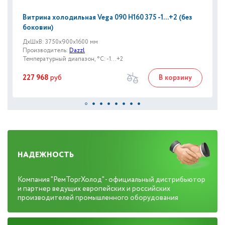
Витрина холодильная Vega 090 H160 375 -1...+2 (без
боковин)
ДxШxВ: 3750x900x1600 мм
Производитель:
Dazzl
Температурный диапазон, °C: -1...+2
227 968
руб
В корзину
НАДЕЖНОСТЬ
Компания "РемТоргХолод" - официальный дистрибьютор
и партнер ведущих европейских и российских
производителей промышленного оборудования