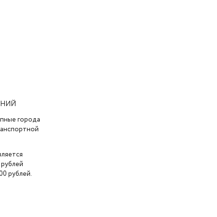
АНИЙ
упные города
транспортной
вляется
 рублей
00 рублей.