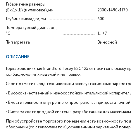
Габаритные размеры
(ВxДxШ) (в упаковке), мм
2300x1490x1170
Глубина выкладки, мм
600
Температурный диапазон,
°C
1...+7
Тип агрегата
Выносной
ОПИСАНИЕ
Горка холодильная Brandford Tesey ESC 125 относится к класс
колбас, молочных изделий и не только.
Стоит отметить ряд технических и эксплуатационных параметров
• Высококачественный и износостойкий итальянский испаритель 
• Вместительность внутреннего пространства при достаточной
• Система светодиодной системы, разработанная для максималь
При обустройстве торгового помещения есть возможность по
обзорными (со стеклопакетом), оснащенными зеркальной повер