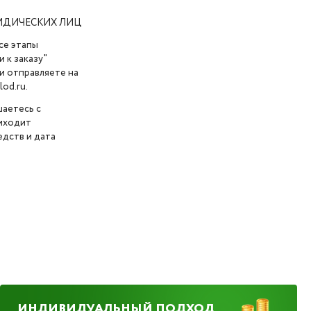
ИДИЧЕСКИХ ЛИЦ
се этапы
 к заказу"
и отправляете на
od.ru.
шаетесь с
риходит
дств и дата
ИНДИВИДУАЛЬНЫЙ ПОДХОД