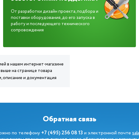
От разработки дизайн проекта, подбора и
поставки оборудования, до его запуска в
работу и последующего технического
сопровождения
тией в нашем интернет-магазине
а выше на странице товара
ки, описание и документация
Обратная связь
можно по телефону
+7 (495) 256 08 13
и электронной почте
sa