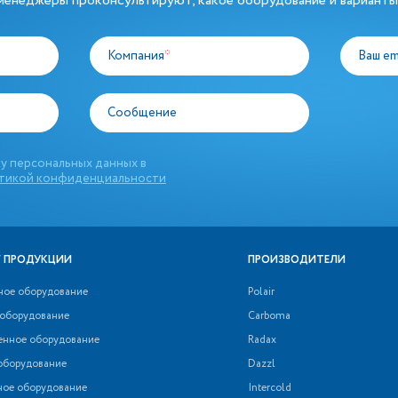
енеджеры проконсультируют, какое оборудование и варианты
Компания
*
Ваш em
Сообщение
у персональных данных в
тикой конфиденциальности
 ПРОДУКЦИИ
ПРОИЗВОДИТЕЛИ
ное оборудование
Polair
 оборудование
Carboma
нное оборудование
Radax
оборудование
Dazzl
ное оборудование
Intercold