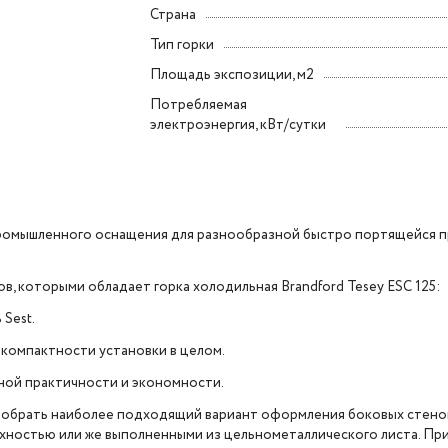
Страна
Тип горки
Площадь экспозиции, м2
Потребляемая
электроэнергия, кВт/сутки
у промышленного оснащения для разнообразной быстро портящейся п
, которыми обладает горка холодильная Brandford Tesey ESC 125:
Sest.
 компактности установки в целом.
ной практичности и экономности.
добрать наиболее подходящий вариант оформления боковых стено
хностью или же выполненными из цельнометаллического листа. При