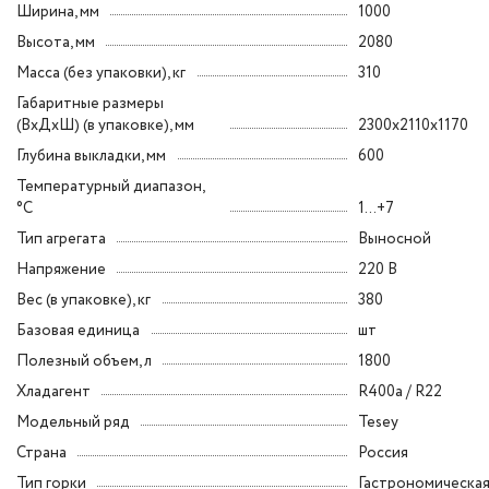
Ширина, мм
1000
Высота, мм
2080
Масса (без упаковки), кг
310
Габаритные размеры
(ВxДxШ) (в упаковке), мм
2300x2110x1170
Глубина выкладки, мм
600
Температурный диапазон,
°C
1...+7
Тип агрегата
Выносной
Напряжение
220 В
Вес (в упаковке), кг
380
Базовая единица
шт
Полезный объем, л
1800
Хладагент
R400a / R22
Модельный ряд
Tesey
Страна
Россия
Тип горки
Гастрономическа