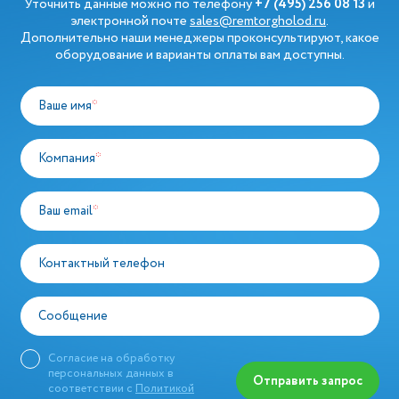
Уточнить данные можно по телефону
+7 (495) 256 08 13
и
электронной почте
sales@remtorgholod.ru
.
Дополнительно наши менеджеры проконсультируют, какое
оборудование и варианты оплаты вам доступны.
Ваше имя
*
Компания
*
Ваш email
*
Контактный телефон
Сообщение
Согласие на обработку
персональных данных в
Отправить запрос
соответствии с
Политикой