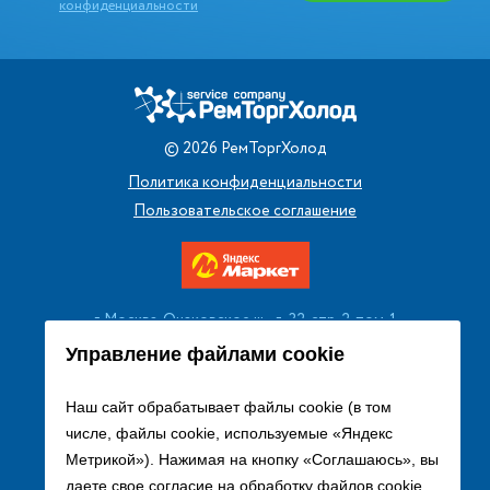
конфиденциальности
©
2026
РемТоргХолод
Политика конфиденциальности
Пользовательское соглашение
г. Москва, Очаковское ш., д. 32, стр. 2, пом. 1
+7 (495) 256 08 13
Управление файлами cookie
Заказать звонок
Наш сайт обрабатывает файлы cookie (в том
числе, файлы cookie, используемые «Яндекс
sales@remtorgholod.ru
Метрикой»). Нажимая на кнопку «Соглашаюсь», вы
даете свое согласие на обработку файлов cookie