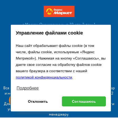
г. Москва, Очаковское ш., д. 32, стр. 2, пом. 1
+7 (495) 256 08 13
Управление файлами cookie
Заказать звонок
Наш сайт обрабатывает файлы cookie (в том
числе, файлы cookie, используемые «Яндекс
sales@remtorgholod.ru
Метрикой»). Нажимая на кнопку «Соглашаюсь», вы
даете свое согласие на обработку файлов cookie
вашего браузера в соответствии с нашей
Разработка и продвижение сайта
политикой конфиденциальности
.
Вся информация на сайте о товарах носит справочный характер
Подробнее
и не является публичной офертой в соответствии с пунктом 2
ыгодный
Любое
статьи 437 ГК РФ.
ставь заявку
Отклонить
Соглашаюсь
изинг
оборудование
Для получения подробной информации о наличии и стоимости
указанных товаров и (или) услуг, пожалуйста, обращайтесь к
менеджеру.