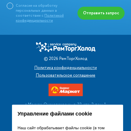
Согласие на обработку
персональных данных в
Отправить запрос
соответствии с
Политикой
конфиденциальности
©
2026
РемТоргХолод
Политика конфиденциальности
Пользовательское соглашение
г. Москва, Очаковское ш., д. 32, стр. 2, пом. 1
+7 (495) 256 08 13
Управление файлами cookie
Заказать звонок
Наш сайт обрабатывает файлы cookie (в том