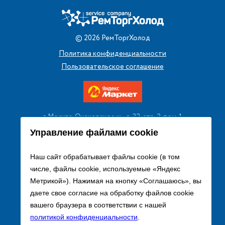
©
2026
РемТоргХолод
Политика конфиденциальности
Пользовательское соглашение
г. Москва, Очаковское ш., д. 32, стр. 2, пом. 1
+7 (495) 256 08 13
Управление файлами cookie
Заказать звонок
Наш сайт обрабатывает файлы cookie (в том
числе, файлы cookie, используемые «Яндекс
sales@remtorgholod.ru
Метрикой»). Нажимая на кнопку «Соглашаюсь», вы
даете свое согласие на обработку файлов cookie
вашего браузера в соответствии с нашей
Разработка и продвижение сайта
политикой конфиденциальности
.