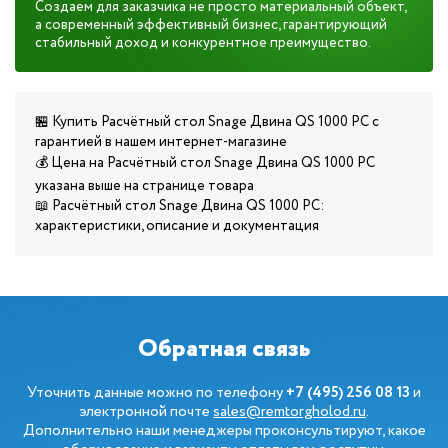
Создаем для заказчика не просто материальный объект,
а современный эффективный бизнес, гарантирующий
стабильный доход и конкурентное преимущество.
🏪 Купить Расчётный стол Snage Двина QS 1000 PC с
гарантией в нашем интернет-магазине
💰 Цена на Расчётный стол Snage Двина QS 1000 PC
указана выше на странице товара
📖 Расчётный стол Snage Двина QS 1000 PC:
характеристики, описание и документация
Обратная связь
Уточнить данные можно по телефону
+7 (495) 256 08 13
и
электронной почте
sales@remtorgholod.ru
.
Дополнительно наши менеджеры проконсультируют, какое