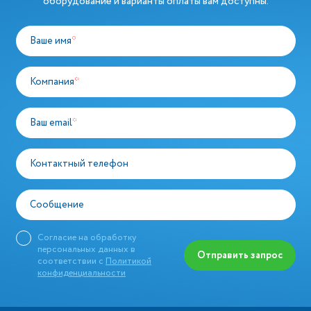
оборудование и варианты оплаты вам доступны.
Ваше имя
*
Компания
*
Ваш email
*
Контактный телефон
Сообщение
Согласие на обработку
персональных данных в
Отправить запрос
соответствии с
Политикой
конфиденциальности